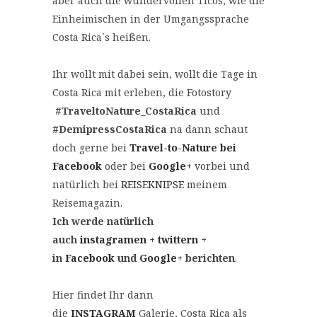
aber auch die wundervollen Ticos, wie die
Einheimischen in der Umgangssprache
Costa Rica`s heißen.
Ihr wollt mit dabei sein, wollt die Tage in
Costa Rica mit erleben, die Fotostory
#TraveltoNature_CostaRica
und
#DemipressCostaRica
na dann schaut
doch gerne bei
Travel-to-Nature bei
Facebook
oder bei
Google+
vorbei und
natürlich bei
REISEKNIPSE
meinem
Reisemagazin.
Ich werde natürlich
auch
instagramen
+
twittern
+
in
Facebook
und
Google+
berichten
.
Hier findet Ihr dann
die
INSTAGRAM
Galerie, Costa Rica als